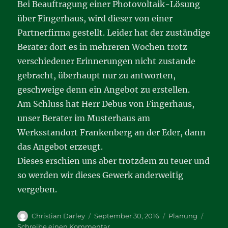
Bei Beauftragung einer Photovoltaik-Lösung
über Fingerhaus, wird dieser von einer
Partnerfirma gestellt. Leider hat der zuständige
Berater dort es in mehreren Wochen trotz
verschiedener Erinnerungen nicht zustande
gebracht, überhaupt nur zu antworten,
geschweige denn ein Angebot zu erstellen.
Am Schluss hat Herr Debus von Fingerhaus,
unser Berater im Musterhaus am
Werksstandort Frankenberg an der Eder, dann
das Angebot erzeugt.
Dieses erschien uns aber trotzdem zu teuer und
so werden wir dieses Gewerk anderweitig
vergeben.
Autor
Veröffentlicht
Kategorien
Christian Darley
September 30, 2016
Planung
am
zu
Schreibe einen Kommentar