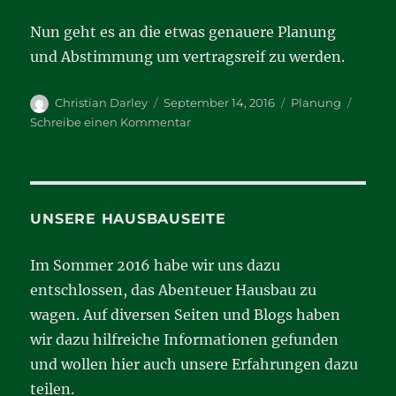
Nun geht es an die etwas genauere Planung
und Abstimmung um vertragsreif zu werden.
Autor
Veröffentlicht
Kategorien
Christian Darley
September 14, 2016
Planung
am
zu
Schreibe einen Kommentar
Wir
bauen
mit
Fingerhaus
UNSERE HAUSBAUSEITE
Im Sommer 2016 habe wir uns dazu
entschlossen, das Abenteuer Hausbau zu
wagen. Auf diversen Seiten und Blogs haben
wir dazu hilfreiche Informationen gefunden
und wollen hier auch unsere Erfahrungen dazu
teilen.