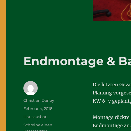
Endmontage & 
Die letzten Gewe
Planung vorges
Autor
Christian Darley
KW 6-7 geplant,
Veröffentlicht
Februar 4, 2018
am
Kategorien
Hausausbau
Montags rückte 
Schreibe einen
Endmontage an. 
zu