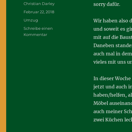
Autor
Christian Darley
sorry dafür.
Veröffentlicht
Februar 22, 2018
am
Kategorien
Umzug
Wir haben also d
Schreibe einen
und soweit es g
zu
Kommentar
mit auf die Bau
Umzug
Daneben standen
auch mal in dem
vieles mit uns u
In dieser Woche 
jetzt und auch 
haben/helfen, a
Möbel auseinan
auch meiner Sch
zwei Küchen lec