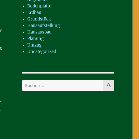
Bodenplatte
Erdbau
Grundstück
Hausaufstellung
r
Hausausbau
Planung
Umzug
e
Uncategorized
SUCHEN
Suchen
nach:
n
l