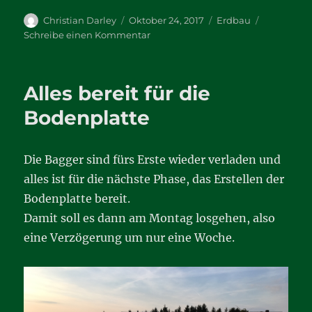
Autor
Veröffentlicht
Kategorien
Christian Darley
Oktober 24, 2017
Erdbau
am
zu
Schreibe einen Kommentar
Wasser
sucht
sich
Alles bereit für die
seinen
Weg
Bodenplatte
Die Bagger sind fürs Erste wieder verladen und
alles ist für die nächste Phase, das Erstellen der
Bodenplatte bereit.
Damit soll es dann am Montag losgehen, also
eine Verzögerung um nur eine Woche.