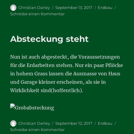
Autor
Veröffentlicht
Kategorien
Christian Darley
September 13, 2017
Erdbau
am
zu
Schreibe einen Kommentar
Und
es
geht
Absteckung steht
los
Nun ist auch abgesteckt, die Voraussetzungen
für die Erdarbeiten stehen. Nur ein paar Pflöcke
in hohem Grass lassen die Ausmasse von Haus
und Garage kleiner erscheinen, als sie in
Wirklichkeit sind(hoffentlich).
Autor
Veröffentlicht
Kategorien
Christian Darley
September 12, 2017
Erdbau
am
zu
Schreibe einen Kommentar