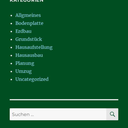
KATEGORIEN
Allgmeines
Bodenplatte
Erdbau
Grundstück
Hausaufstellung
Hausausbau
Planung
Umzug
Uncategorized
SU
Suchen
nach: