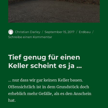
Autor
Veröffentlicht
Kategorien
Christian Darley
September 15, 2017
Erdbau
am
zu
Schreibe einen Kommentar
Der
Tiefpunkt
ist
Tief genug für einen
erreicht
…
Keller scheint es ja …
… nur dass wir gar keinen Keller bauen.
Offensichtlich ist in dem Grundstück doch
erheblich mehr Gefälle, als es den Anschein
hat.