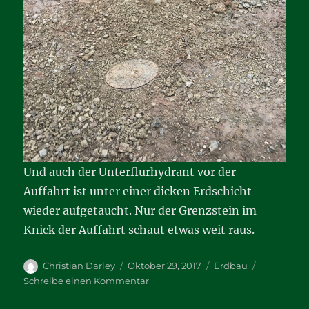
Und auch der Unterflurhydrant vor der
Auffahrt ist unter einer dicken Erdschicht
wieder aufgetaucht. Nur der Grenzstein im
Knick der Auffahrt schaut etwas weit raus.
Autor
Veröffentlicht
Kategorien
Christian Darley
Oktober 29, 2017
Erdbau
am
zu
Schreibe einen Kommentar
Endspurt
der