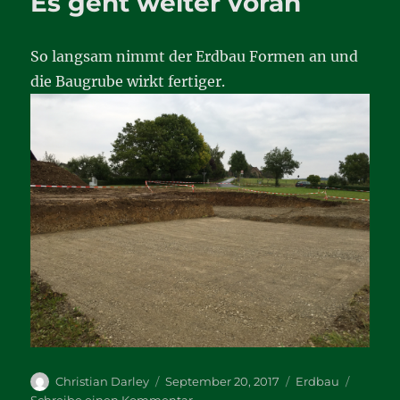
Es geht weiter voran
die
Bodenplatte
So langsam nimmt der Erdbau Formen an und
die Baugrube wirkt fertiger.
Autor
Veröffentlicht
Kategorien
Christian Darley
September 20, 2017
Erdbau
am
zu