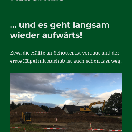
Schreibe einen Kommentar
Es
geht
weiter
… und es geht langsam
voran
wieder aufwärts!
Etwa die Hälfte an Schotter ist verbaut und der
erste Hügel mit Aushub ist auch schon fast weg.