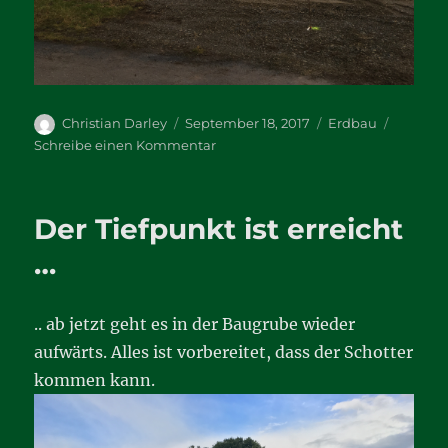
Autor
Veröffentlicht
Kategorien
Christian Darley
September 18, 2017
Erdbau
am
zu
Schreibe einen Kommentar
…
und
es
Der Tiefpunkt ist erreicht
geht
langsam
…
wieder
aufwärts!
.. ab jetzt geht es in der Baugrube wieder
aufwärts. Alles ist vorbereitet, dass der Schotter
kommen kann.