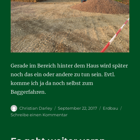
Gerade im Bereich hinter dem Haus wird später
noch das ein oder andere zu tun sein. Evtl.
komme ich ja da noch selbst zum
Baggerfahren.
Autor
Veröffentlicht
Kategorien
Christian Darley
September 22, 2017
Erdbau
am
zu
Schreibe einen Kommentar
Alles
bereit
für