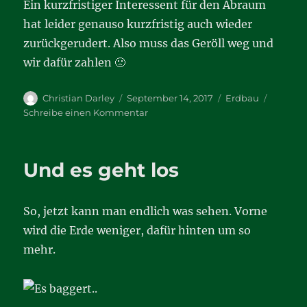
Ein kurzfristiger Interessent für den Abraum
hat leider genauso kurzfristig auch wieder
zurückgerudert. Also muss das Geröll weg und
wir dafür zahlen 🙁
Autor
Veröffentlicht
Kategorien
Christian Darley
September 14, 2017
Erdbau
am
zu
Schreibe einen Kommentar
Tief
genug
für
Und es geht los
einen
Keller
scheint
So, jetzt kann man endlich was sehen. Vorne
es
ja
wird die Erde weniger, dafür hinten um so
…
mehr.