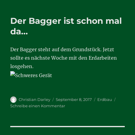
Absteckung
steht
Der Bagger ist schon mal
da…
Der Bagger steht auf dem Grundstück. Jetzt
sollte es nächste Woche mit den Erdarbeiten
losgehen.
Autor
Veröffentlicht
Kategorien
Christian Darley
September 8, 2017
Erdbau
am
zu
Schreibe einen Kommentar
Der
Bagger
ist
schon