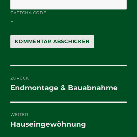
CAPTCHA CODE
*
Beitragsnavigation
ZURÜCK
Endmontage & Bauabnahme
Vorheriger
Beitrag:
WEITER
Hauseingewöhnung
Nächster
Beitrag: