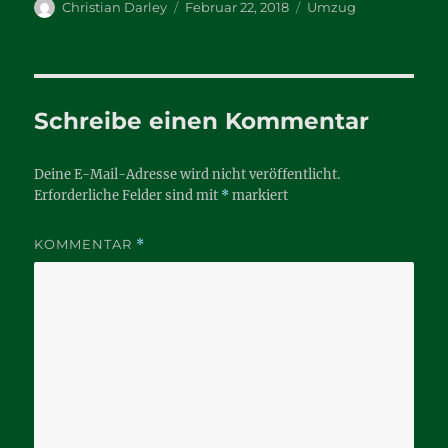
Autor
Veröffentlicht
Kategorien
Christian Darley
Februar 22, 2018
Umzug
am
Schreibe einen Kommentar
Deine E-Mail-Adresse wird nicht veröffentlicht.
Erforderliche Felder sind mit
*
markiert
KOMMENTAR
*