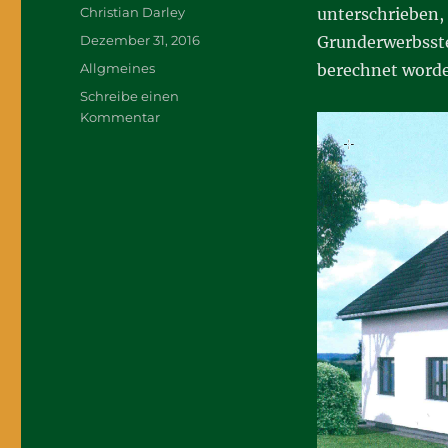
Autor
Christian Darley
unterschrieben,
Veröffentlicht
Dezember 31, 2016
Grunderwerbsste
am
Kategorien
Allgmeines
berechnet worde
Schreibe einen
zu
Kommentar
Jahresfazit