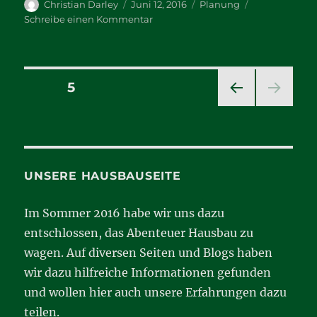
Autor
Veröffentlicht
Kategorien
Christian Darley
Juni 12, 2016
Planung
am
zu
Schreibe einen Kommentar
Die
Entscheidung
Seitennummerierung
SEITE
5
VOR
der
HERI
GE
Beiträge
SEIT
E
UNSERE HAUSBAUSEITE
Im Sommer 2016 habe wir uns dazu
entschlossen, das Abenteuer Hausbau zu
wagen. Auf diversen Seiten und Blogs haben
wir dazu hilfreiche Informationen gefunden
und wollen hier auch unsere Erfahrungen dazu
teilen.