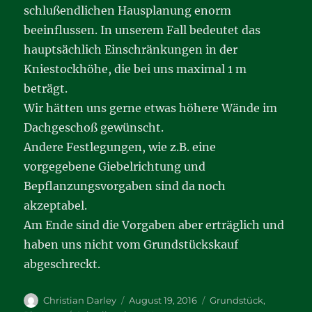
schlußendlichen Hausplanung enorm
beeinflussen. In unserem Fall bedeutet das
hauptsächlich Einschränkungen in der
Kniestockhöhe, die bei uns maximal 1 m
beträgt.
Wir hätten uns gerne etwas höhere Wände im
Dachgeschoß gewünscht.
Andere Festlegungen, wie z.B. eine
vorgegebene Giebelrichtung und
Bepflanzungsvorgaben sind da noch
akzeptabel.
Am Ende sind die Vorgaben aber erträglich und
haben uns nicht vom Grundstückskauf
abgeschreckt.
Autor
Veröffentlicht
Kategorien
Christian Darley
August 19, 2016
Grundstück
,