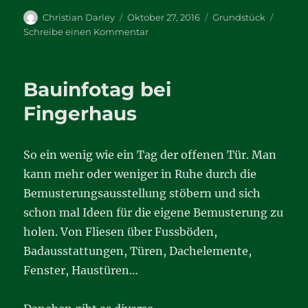
Autor
Veröffentlicht
Kategorien
Christian Darley
Oktober 27, 2016
Grundstück
am
zu
Schreibe einen Kommentar
Uboot
Schnorchel
im
Bauinfotag bei
Garten
Fingerhaus
So ein wenig wie ein Tag der offenen Tür. Man
kann mehr oder weniger in Ruhe durch die
Bemusterungsausstellung stöbern und sich
schon mal Ideen für die eigene Bemusterung zu
holen. Von Fliesen über Fussböden,
Badausstattungen, Türen, Dachelemente,
Fenster, Haustüren…