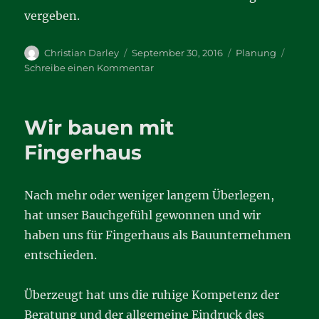
vergeben.
Autor
Veröffentlicht
Kategorien
Christian Darley
September 30, 2016
Planung
am
zu
Schreibe einen Kommentar
PV-
Anlage
Wir bauen mit
Fingerhaus
Nach mehr oder weniger langem Überlegen,
hat unser Bauchgefühl gewonnen und wir
haben uns für Fingerhaus als Bauunternehmen
entschieden.
Überzeugt hat uns die ruhige Kompetenz der
Beratung und der allgemeine Eindruck des