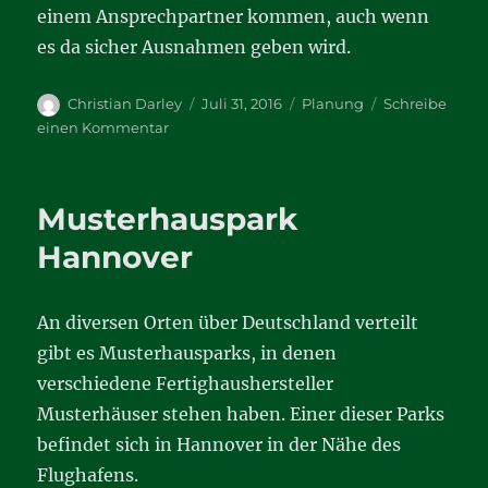
einem Ansprechpartner kommen, auch wenn
es da sicher Ausnahmen geben wird.
Autor
Veröffentlicht
Kategorien
Christian Darley
Juli 31, 2016
Planung
Schreibe
am
zu
einen Kommentar
Was
soll
es
Musterhauspark
eigentlich
werden?
Hannover
An diversen Orten über Deutschland verteilt
gibt es Musterhausparks, in denen
verschiedene Fertighaushersteller
Musterhäuser stehen haben. Einer dieser Parks
befindet sich in Hannover in der Nähe des
Flughafens.