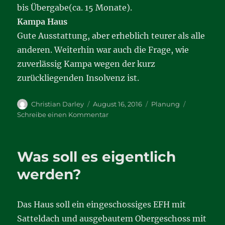
bis Übergabe(ca. 15 Monate).
Kampa Haus
Gute Ausstattung, aber erheblich teurer als alle
anderen. Weiterhin war auch die Frage, wie
zuverlässig Kampa wegen der kurz
zurückliegenden Insolvenz ist.
Autor
Veröffentlicht
Kategorien
Christian Darley
August 16, 2016
Planung
am
zu
Schreibe einen Kommentar
Weitere
Musterhausbesuche
Was soll es eigentlich
werden?
Das Haus soll ein eingeschossiges EFH mit
Satteldach und ausgebautem Obergeschoss mit