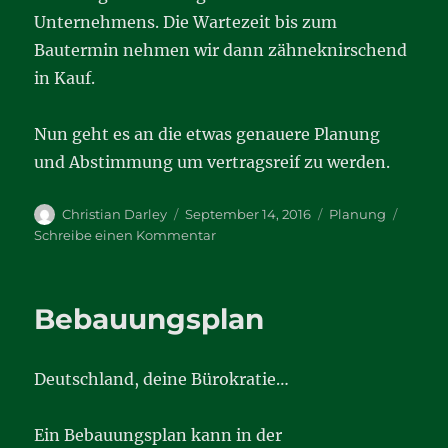
Unternehmens. Die Wartezeit bis zum
Bautermin nehmen wir dann zähneknirschend
in Kauf.
Nun geht es an die etwas genauere Planung
und Abstimmung um vertragsreif zu werden.
Autor
Veröffentlicht
Kategorien
Christian Darley
September 14, 2016
Planung
am
zu
Schreibe einen Kommentar
Wir
bauen
mit
Bebauungsplan
Fingerhaus
Deutschland, deine Bürokratie…
Ein Bebauungsplan kann in der