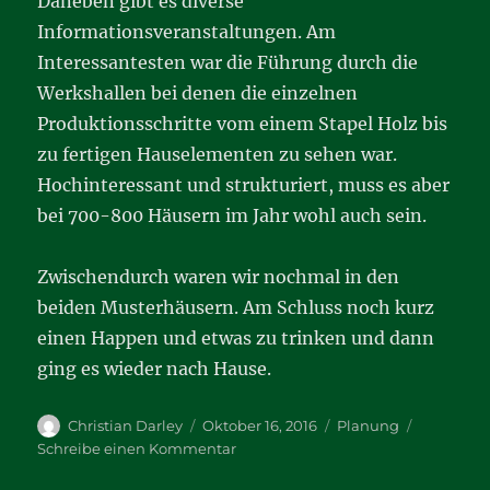
Daneben gibt es diverse
Informationsveranstaltungen. Am
Interessantesten war die Führung durch die
Werkshallen bei denen die einzelnen
Produktionsschritte vom einem Stapel Holz bis
zu fertigen Hauselementen zu sehen war.
Hochinteressant und strukturiert, muss es aber
bei 700-800 Häusern im Jahr wohl auch sein.
Zwischendurch waren wir nochmal in den
beiden Musterhäusern. Am Schluss noch kurz
einen Happen und etwas zu trinken und dann
ging es wieder nach Hause.
Autor
Veröffentlicht
Kategorien
Christian Darley
Oktober 16, 2016
Planung
am
zu
Schreibe einen Kommentar
Bauinfotag